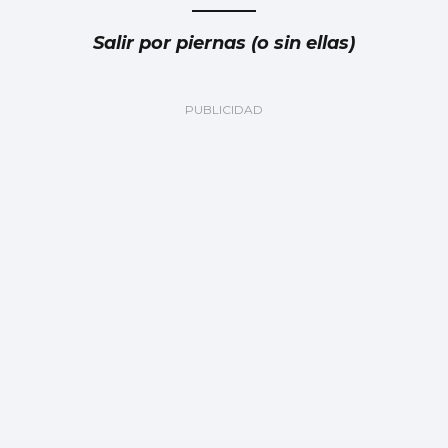
Salir por piernas (o sin ellas)
Las esquelas de este domingo 9 de agosto
en Vigo