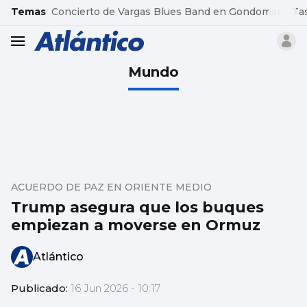
common.go-to-content
Temas
Concierto de Vargas Blues Band en Gondomar
Ta
header.menu.open
Mundo
ACUERDO DE PAZ EN ORIENTE MEDIO
Trump asegura que los buques
empiezan a moverse en Ormuz
Atlántico
Publicado:
16 Jun 2026 - 10:17