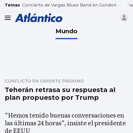
common.go-to-content
Temas
Concierto de Vargas Blues Band en Gondomar
Ta
header.menu.open
Mundo
CONFLICTO EN ORIENTE PRÓXIMO
Teherán retrasa su respuesta al
plan propuesto por Trump
“Hemos tenido buenas conversaciones en
las últimas 24 horas”, insiste el presidente
de EEUU