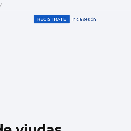
V
REGÍSTRATE
Inicia sesión
de viudas