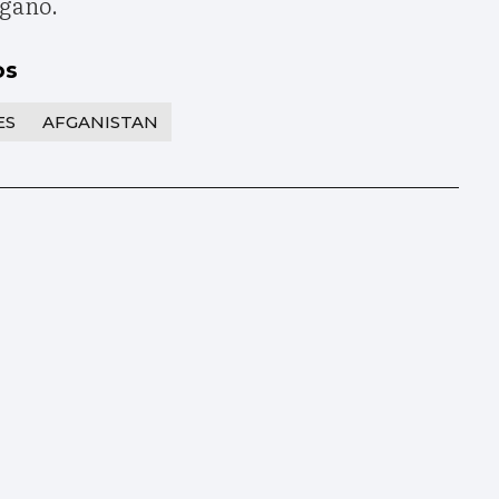
fgano.
os
ES
AFGANISTAN