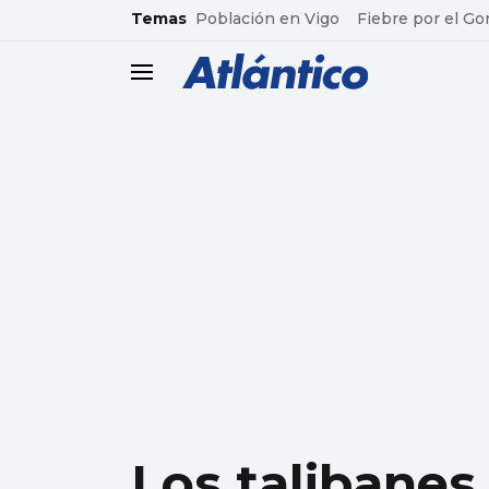
common.go-to-content
Temas
Población en Vigo
Fiebre por el Go
header.menu.open
Los talibanes