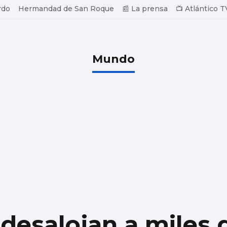
rdo
Hermandad de San Roque
📰 La prensa
📺 Atlántico T
Mundo
 desalojan a miles 