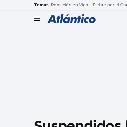
common.go-to-content
Temas
Población en Vigo
Fiebre por el Go
header.menu.open
Suspendidos l