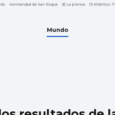
rdo
Hermandad de San Roque
📰 La prensa
📺 Atlántico T
Mundo
os resultados de l