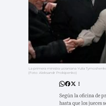
La primera ministra ucraniana Yulia Tymoshenko
(Foto: Aleksandr Prokipenko)
Según la oficina de p
hasta que los jueces 