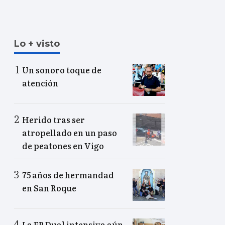
Lo + visto
Un sonoro toque de
atención
Herido tras ser
atropellado en un paso
de peatones en Vigo
75 años de hermandad
en San Roque
La FP Dual intensiva aún