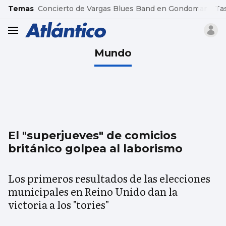
common.go-to-content
Temas
Concierto de Vargas Blues Band en Gondomar
Ta
header.menu.open
Mundo
El "superjueves" de comicios
británico golpea al laborismo
Los primeros resultados de las elecciones
municipales en Reino Unido dan la
victoria a los "tories"