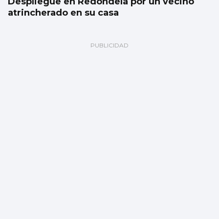
Despliegue en Redondela por un vecino
atrincherado en su casa
Vigo albergará durante seis meses la
exposición del bicentenario de Julio Verne
con una inversión de dos millones