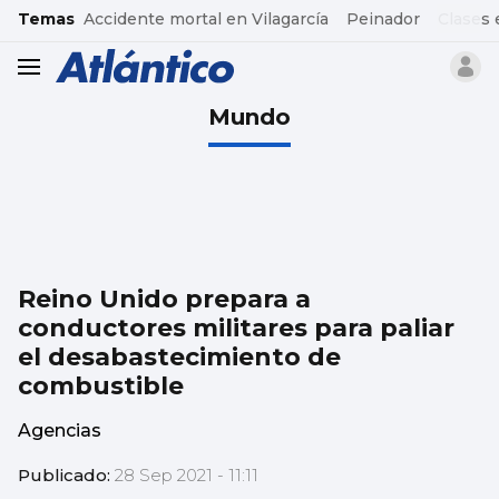
common.go-to-content
Temas
Accidente mortal en Vilagarcía
Peinador
Clases 
header.menu.open
Mundo
Reino Unido prepara a
conductores militares para paliar
el desabastecimiento de
combustible
Agencias
Publicado:
28 Sep 2021 - 11:11