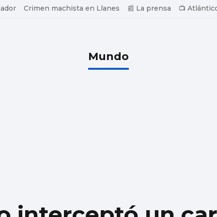
ador
Crimen machista en Llanes
📰 La prensa
📺 Atlántic
Mundo
do interceptó un c