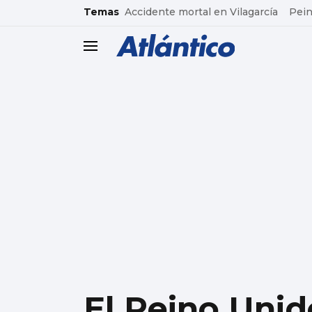
common.go-to-content
Temas
Accidente mortal en Vilagarcía
Pein
header.menu.open
El Reino Uni