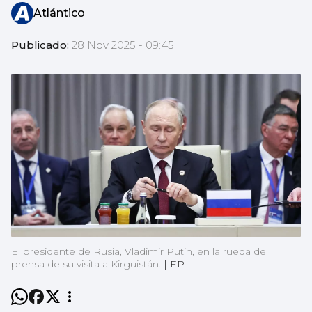
Atlántico
Publicado:
28 Nov 2025 - 09:45
El presidente de Rusia, Vladimir Putin, en la rueda de
prensa de su visita a Kirguistán.
|
EP