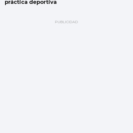
práctica deportiva
Vigo, lejos de convertirse en una “ciudad
sin gluten”