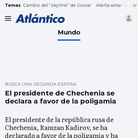
common.go-to-content
Temas
Cambio del “skyline” de Guixar
Alerta amarilla por
header.menu.open
Mundo
BUSCA UNA SEGUNDA ESPOSA
El presidente de Chechenia se
declara a favor de la poligamia
El presidente de la república rusa de
Chechenia, Ramzan Kadirov, se ha
declarado a favor de la poligamia y ha