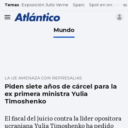
common.go-to-content
Temas
Exposición Julio Verne
Sparc
Spot en orquestas
header.menu.open
Mundo
LA UE AMENAZA CON REPRESALIAS
Piden siete años de cárcel para la
ex primera ministra Yulia
Timoshenko
El fiscal del juicio contra la líder opositora
ucraniana Yulia Timoshenko ha pedido