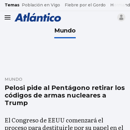
common.go-to-content
Temas
Población en Vigo
Fiebre por el Gordo
Hermand
header.menu.open
Mundo
MUNDO
Pelosi pide al Pentágono retirar los
códigos de armas nucleares a
Trump
El Congreso de EEUU comenzará el
proceso para destituirle por su papel en el