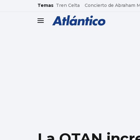
common.go-to-content
Temas
Tren Celta
Concierto de Abraham 
header.menu.open
La OTAN incr