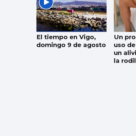
Trump amenaza con
un golpe “muy duro”
si Ormuz no abre
El tiempo en Vigo,
Un pro
domingo 9 de agosto
uso de 
un ali
la rodi
Evacúan de
emergencia a una
menor de las islas