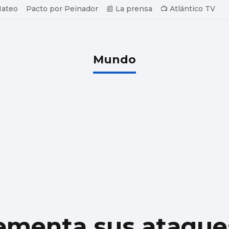
Mateo
Pacto por Peinador
📰 La prensa
📺 Atlántico TV
Mundo
ementa sus ataque