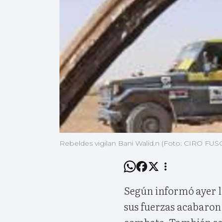
Rebeldes vigilan Bani Walid.n (Foto: CIRO FUS
Según informó ayer l
sus fuerzas acabaron
combate. También se d