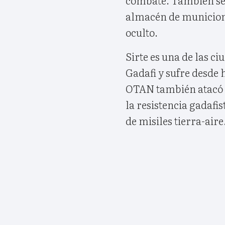
almacén de municion
oculto.
Sirte es una de las c
Gadafi y sufre desde h
OTAN también atacó e
la resistencia gadafi
de misiles tierra-aire