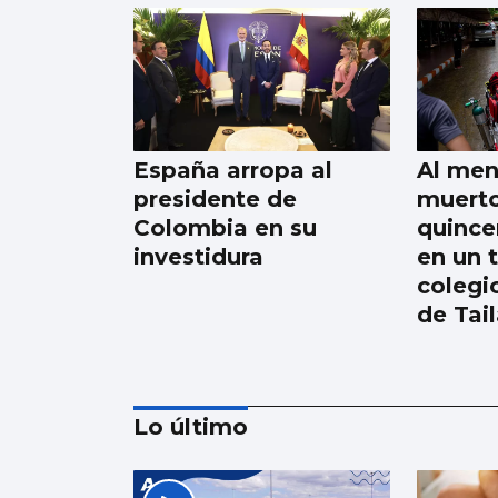
España arropa al
Al men
presidente de
muerto
Colombia en su
quince
investidura
en un 
colegi
de Tai
Lo último