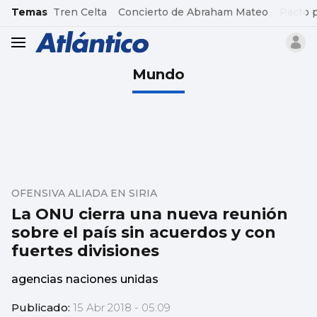
common.go-to-content
Temas
Tren Celta
Concierto de Abraham Mateo
Pacto 
header.menu.open
Mundo
OFENSIVA ALIADA EN SIRIA
La ONU cierra una nueva reunión
sobre el país sin acuerdos y con
fuertes divisiones
agencias naciones unidas
Publicado:
15 Abr 2018 - 05:09