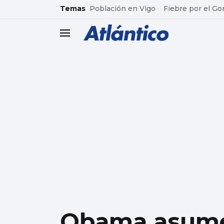
common.go-to-content
Temas
Población en Vigo
Fiebre por el Go
header.menu.open
Obama asume 