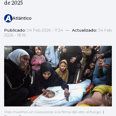
de 2025
Atlántico
Publicado:
04 Feb 2026 - 11:34
—
Actualizado:
04 Feb
2026 - 18:16
Más muertes en Gaza pese a la firma del alto al fuego.
|