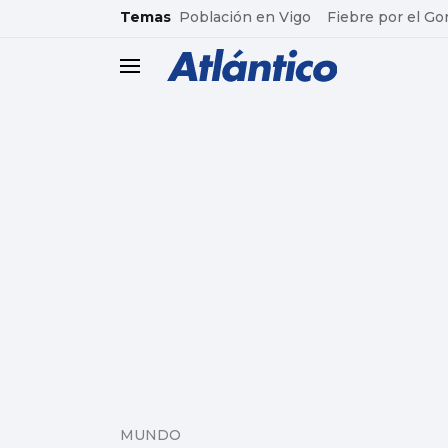
common.go-to-content
Temas
Población en Vigo
Fiebre por el Go
header.menu.open
MUNDO