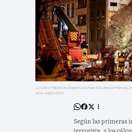
Los bomberos inspeccionan los escombros, en 
una explosión
Según las primeras i
terrorista, y los cálc