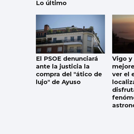
Lo último
EEUU ve posible
llegar a un acuerdo
inminente con Irán
El PSOE denunciará
Vigo y 
ante la justicia la
mejore
compra del "ático de
ver el 
lujo" de Ayuso
locali
disfrut
fenóm
astro