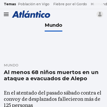
common.go-to-content
Temas
Población en Vigo
Fiebre por el Gordo
Hermand
header.menu.open
Mundo
MUNDO
Al menos 68 niños muertos en un
ataque a evacuados de Alepo
En el atentado del pasado sábado contra el
convoy de desplazados fallecieron más de
125 personas