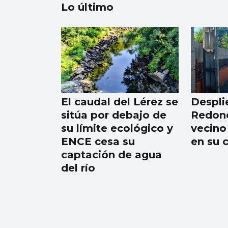
Lo último
Trump tacha de
hipócrita a Irán por
negar negociaciones
El caudal del Lérez se
Despli
sitúa por debajo de
Redond
su límite ecológico y
vecino
ENCE cesa su
en su 
captación de agua
del río