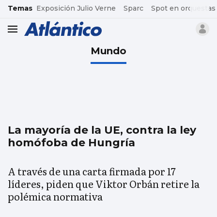
common.go-to-content
Temas
Exposición Julio Verne
Sparc
Spot en orquestas
header.menu.open
Mundo
La mayoría de la UE, contra la ley
homófoba de Hungría
A través de una carta firmada por 17
líderes, piden que Viktor Orbán retire la
polémica normativa