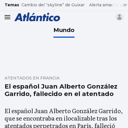
common.go-to-content
Temas
Cambio del “skyline” de Guixar
Alerta amarilla por
header.menu.open
Mundo
ATENTADOS EN FRANCIA
El español Juan Alberto González
Garrido, fallecido en el atentado
El español Juan Alberto González Garrido,
que se encontraba en ilocalizable tras los
atentados perpetrados en París, falleció