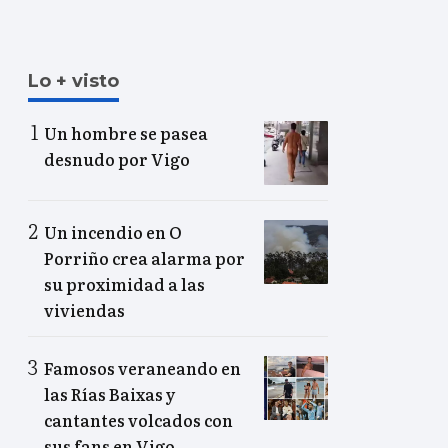
Lo + visto
Un hombre se pasea
desnudo por Vigo
Un incendio en O
Porriño crea alarma por
su proximidad a las
viviendas
Famosos veraneando en
las Rías Baixas y
cantantes volcados con
sus fans en Vigo