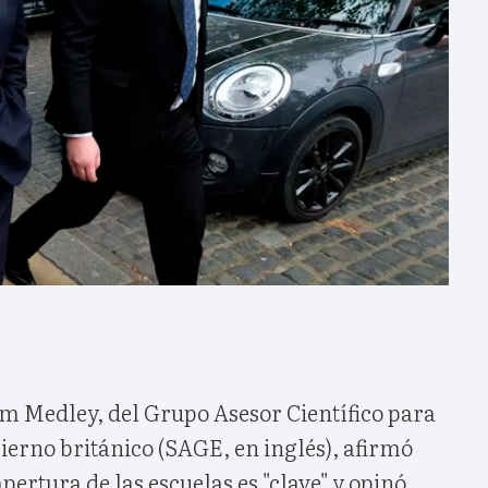
am Medley, del Grupo Asesor Científico para
erno británico (SAGE, en inglés), afirmó
pertura de las escuelas es "clave" y opinó