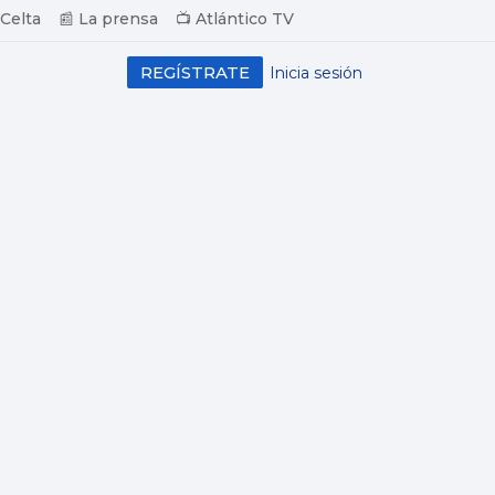
 Celta
📰 La prensa
📺 Atlántico TV
REGÍSTRATE
Inicia sesión