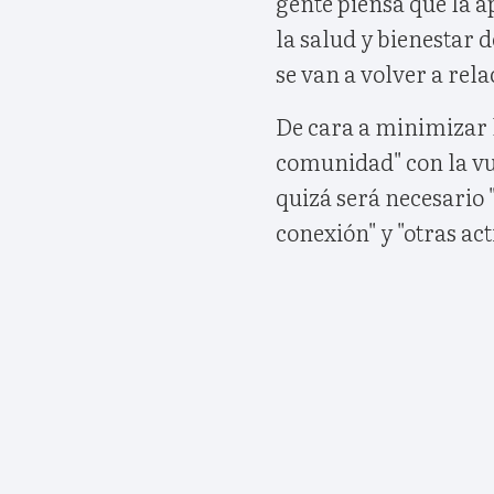
gente piensa que la a
la salud y bienestar 
se van a volver a re
De cara a minimizar l
comunidad" con la vue
quizá será necesario 
conexión" y "otras act