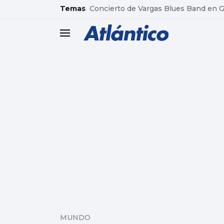
common.go-to-content
Temas
Concierto de Vargas Blues Band en
header.menu.open
MUNDO