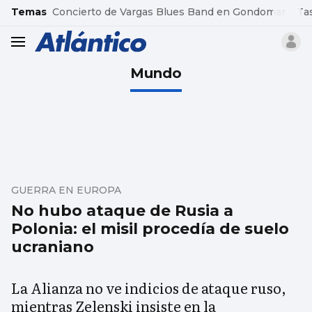
common.go-to-content
Temas
Concierto de Vargas Blues Band en Gondomar
Ta
header.menu.open
Mundo
GUERRA EN EUROPA
No hubo ataque de Rusia a
Polonia: el misil procedía de suelo
ucraniano
La Alianza no ve indicios de ataque ruso,
mientras Zelenski insiste en la