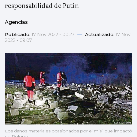
responsabilidad de Putin
Agencias
Publicado:
17 Nov 2022 - 00:27
—
Actualizado:
17 Nov
2022 - 09:07
Los daños materiales ocasionados por el misil que impactó
en Polonia.