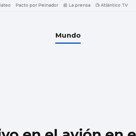
Mateo
Pacto por Peinador
📰 La prensa
📺 Atlántico TV
Mundo
ivo en el avión en 