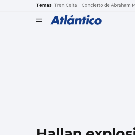
common.go-to-content
Temas
Tren Celta
Concierto de Abraham 
header.menu.open
Hallan explos