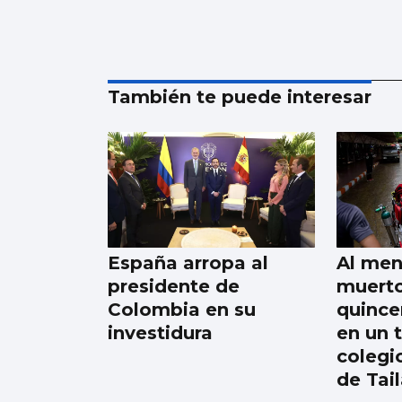
También te puede interesar
España arropa al
Al men
presidente de
muerto
Colombia en su
quince
investidura
en un 
colegi
de Tai