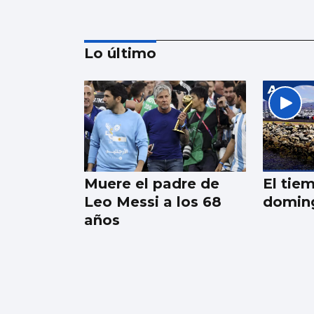
Lo último
Trump amenaza con
un golpe “muy duro”
si Ormuz no abre
Muere el padre de
El tie
Leo Messi a los 68
doming
años