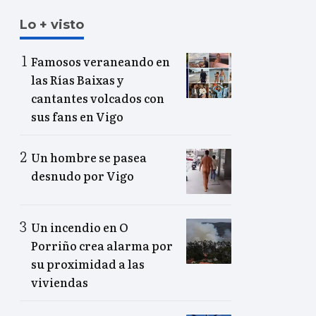
Lo + visto
Famosos veraneando en
las Rías Baixas y
cantantes volcados con
sus fans en Vigo
Un hombre se pasea
desnudo por Vigo
Un incendio en O
Porriño crea alarma por
su proximidad a las
viviendas