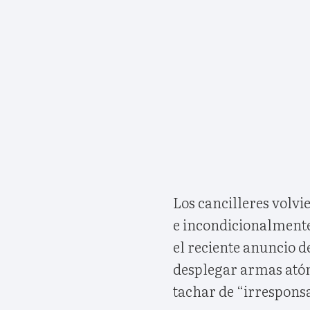
Los cancilleres volvi
e incondicionalmente
el reciente anuncio d
desplegar armas atóm
tachar de “irresponsa