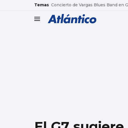
common.go-to-content
Temas
Concierto de Vargas Blues Band en
header.menu.open
El G7 sugiere