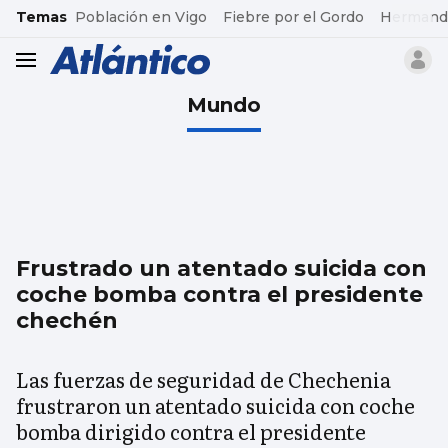
common.go-to-content
Temas
Población en Vigo
Fiebre por el Gordo
Hermand
header.menu.open
Mundo
Frustrado un atentado suicida con
coche bomba contra el presidente
chechén
Las fuerzas de seguridad de Chechenia
frustraron un atentado suicida con coche
bomba dirigido contra el presidente