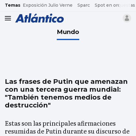
common.go-to-content
Temas
Exposición Julio Verne
Sparc
Spot en orquestas
header.menu.open
Mundo
Las frases de Putin que amenazan
con una tercera guerra mundial:
"También tenemos medios de
destrucción"
Estas son las principales afirmaciones
resumidas de Putin durante su discurso de