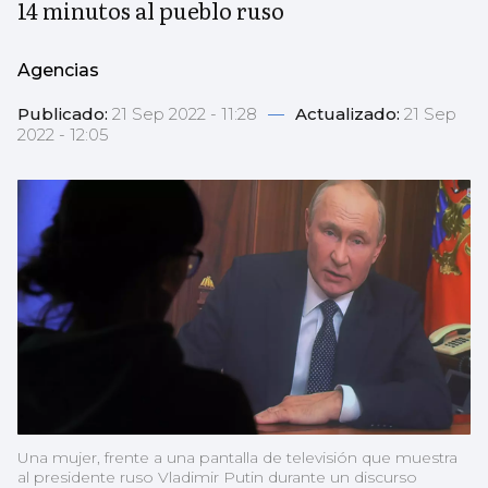
14 minutos al pueblo ruso
Agencias
Publicado:
21 Sep 2022 - 11:28
—
Actualizado:
21 Sep
2022 - 12:05
Una mujer, frente a una pantalla de televisión que muestra
al presidente ruso Vladimir Putin durante un discurso