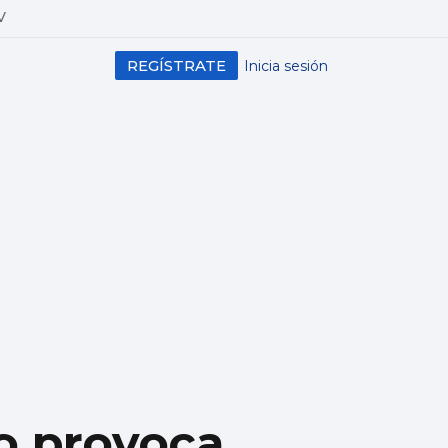
V
REGÍSTRATE
Inicia sesión
o provoca