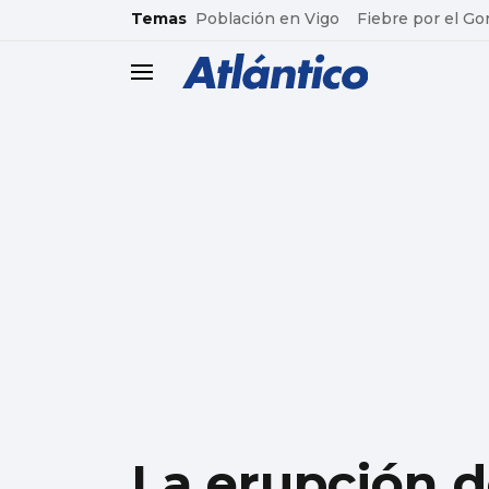
common.go-to-content
Temas
Población en Vigo
Fiebre por el Go
header.menu.open
La erupción 