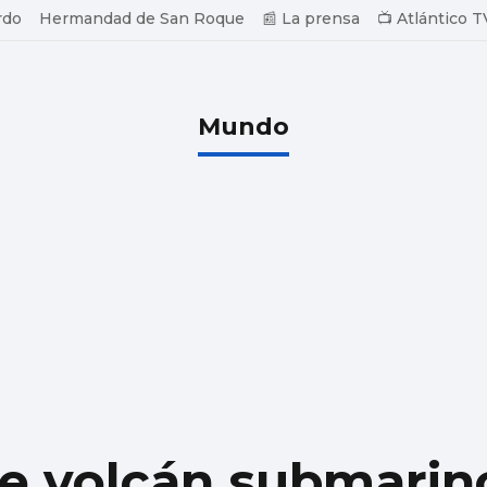
rdo
Hermandad de San Roque
📰 La prensa
📺 Atlántico T
Mundo
de volcán submarin