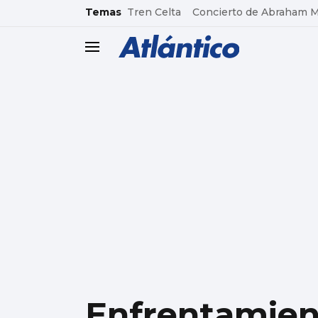
common.go-to-content
Temas
Tren Celta
Concierto de Abraham 
header.menu.open
Enfrentamien