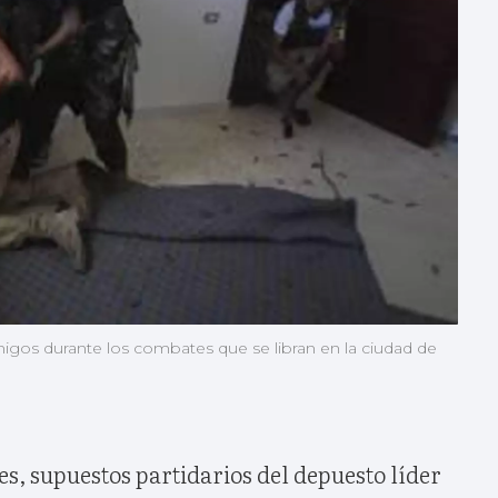
emigos durante los combates que se libran en la ciudad de
s, supuestos partidarios del depuesto líder