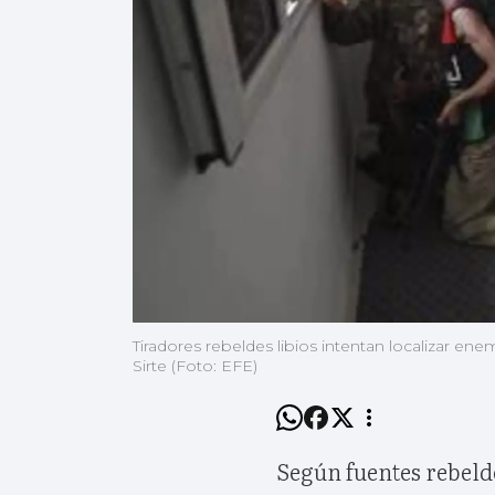
Tiradores rebeldes libios intentan localizar en
Sirte (Foto: EFE)
Según fuentes rebelde