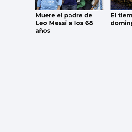
si Ormuz no abre
Muere el padre de
El tie
Leo Messi a los 68
doming
años
Un hombre se pasea
desnudo por Vigo