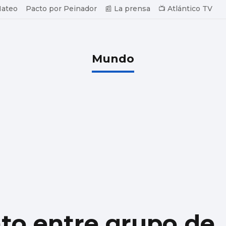
Mateo
Pacto por Peinador
📰 La prensa
📺 Atlántico TV
Mundo
to entre grupo de