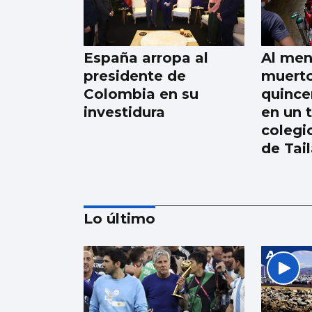
España arropa al
Al men
presidente de
muerto
Colombia en su
quince
investidura
en un 
colegi
de Tai
Lo último
Trump amenaza con
un golpe “muy duro”