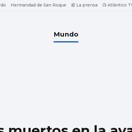
rdo
Hermandad de San Roque
📰 La prensa
📺 Atlántico T
Mundo
os muertos en la av