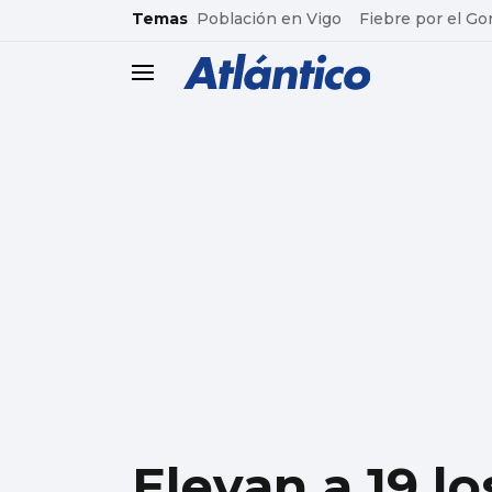
common.go-to-content
Temas
Población en Vigo
Fiebre por el Go
header.menu.open
Elevan a 19 l