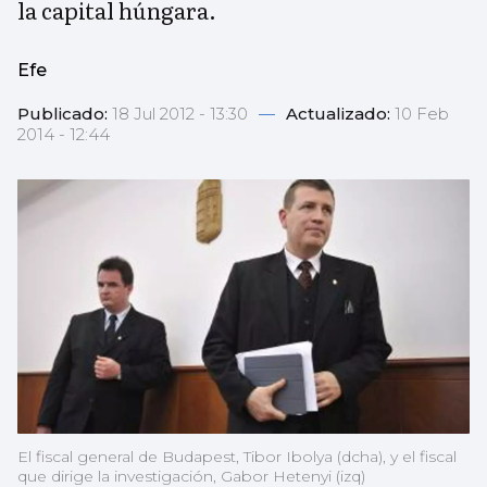
la capital húngara.
Efe
Publicado:
18 Jul 2012 - 13:30
—
Actualizado:
10 Feb
2014 - 12:44
El fiscal general de Budapest, Tibor Ibolya (dcha), y el fiscal
que dirige la investigación, Gabor Hetenyi (izq)