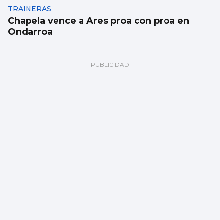
TRAINERAS
Chapela vence a Ares proa con proa en
Ondarroa
BALONMANO
El Cangas inicia los test de verano con
derrota