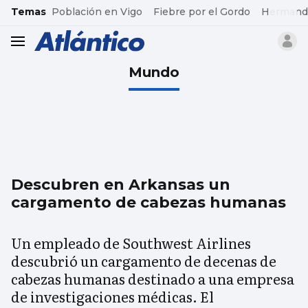
common.go-to-content
Temas
Población en Vigo
Fiebre por el Gordo
Hermand
header.menu.open
Mundo
Descubren en Arkansas un
cargamento de cabezas humanas
Un empleado de Southwest Airlines
descubrió un cargamento de decenas de
cabezas humanas destinado a una empresa
de investigaciones médicas. El