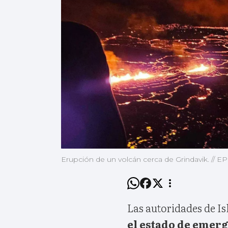
Erupción de un volcán cerca de Grindavik. // EP
Las autoridades de Is
el estado de emer