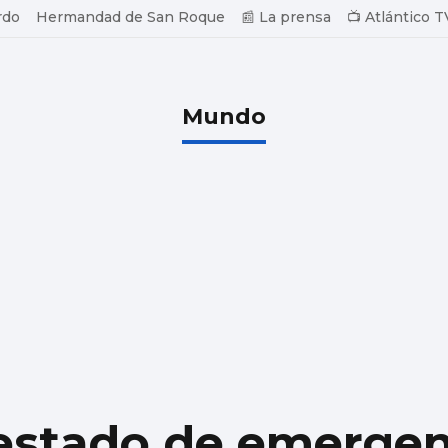
rdo
Hermandad de San Roque
📰 La prensa
📺 Atlántico T
Mundo
 estado de emergen