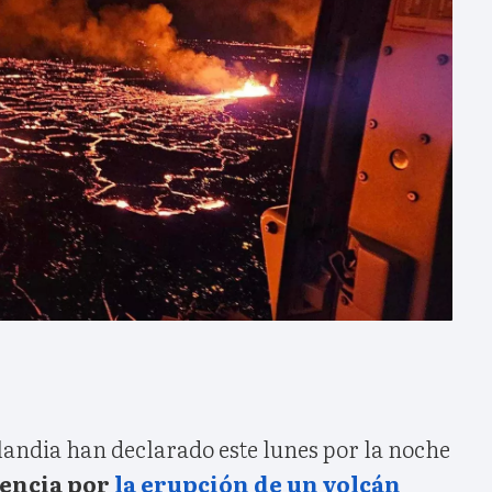
landia han declarado este lunes por la noche
gencia por
la erupción de un volcán