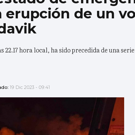
la erupción de un v
davik
 22.17 hora local, ha sido precedida de una serie
ado:
19 Dic 2023 - 09:41