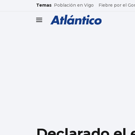
common.go-to-content
Temas
Población en Vigo
Fiebre por el Go
header.menu.open
Declarado el