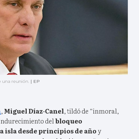
e una reunión.
|
EP
a
,
Miguel Díaz-Canel
, tildó de “inmoral,
 endurecimiento del
bloqueo
a isla desde principios de año
y