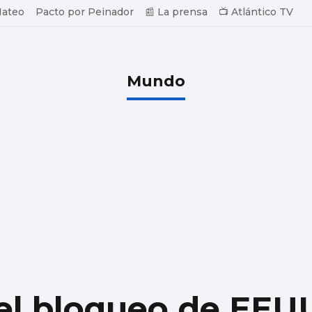
Mateo
Pacto por Peinador
📰 La prensa
📺 Atlántico TV
Mundo
 el bloqueo de EEU