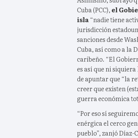
Cuba (PCC),
el Gobie
isla
“nadie tiene act
jurisdicción estadoun
sanciones desde Wash
Cuba, así como a la D
caribeño. “El Gobiern
es así que ni siquier
de apuntar que “la re
creer que existen (est
guerra económica tot
“Por eso sí seguirem
enérgica el cerco ge
pueblo”, zanjó Díaz-C