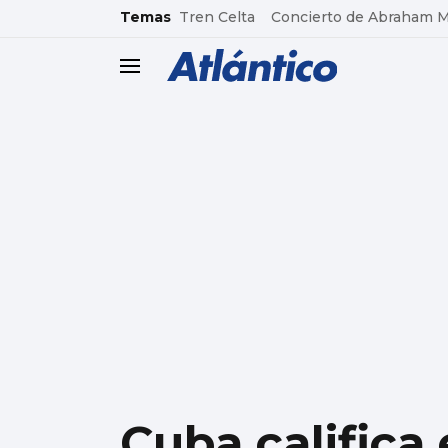
common.go-to-content
Temas
Tren Celta
Concierto de Abraham 
header.menu.open
Cuba califica