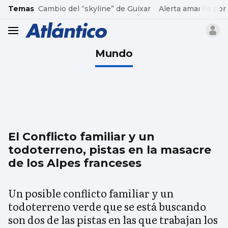
common.go-to-content
Temas
Cambio del “skyline” de Guixar
Alerta amarilla por
header.menu.open
Mundo
El Conflicto familiar y un
todoterreno, pistas en la masacre
de los Alpes franceses
Un posible conflicto familiar y un
todoterreno verde que se está buscando
son dos de las pistas en las que trabajan los