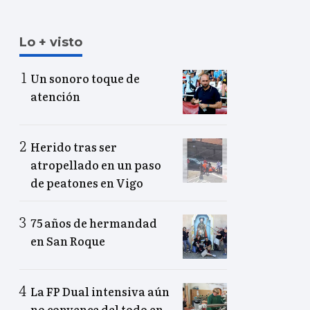
Lo + visto
Un sonoro toque de
atención
Herido tras ser
atropellado en un paso
de peatones en Vigo
75 años de hermandad
en San Roque
La FP Dual intensiva aún
no convence del todo en