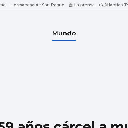
rdo
Hermandad de San Roque
📰 La prensa
📺 Atlántico T
Mundo
9 años cárcel a mu