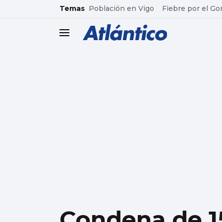
common.go-to-content
Temas
Población en Vigo
Fiebre por el Go
header.menu.open
Condena de 15