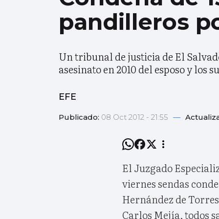
pandilleros p
Un tribunal de justicia de El Salva
asesinato en 2010 del esposo y los s
EFE
Publicado:
08 Oct 2012 - 21:55
—
Actualiz
El Juzgado Especializ
viernes sendas conde
Hernández de Torres 
Carlos Mejía, todos s