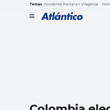
common.go-to-content
Temas
Accidente mortal en Vilagarcía
Pein
header.menu.open
Colombia elegi