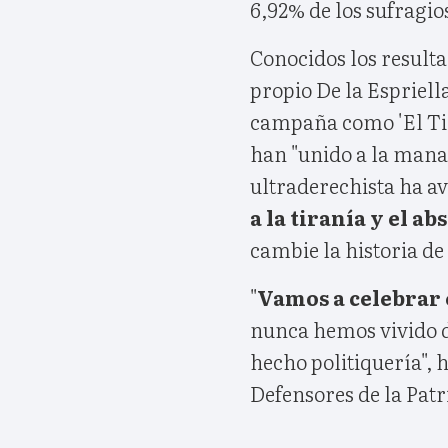
6,92% de los sufragio
Conocidos los resulta
propio De la Espriella
campaña como 'El Tig
han "unido a la manad
ultraderechista ha 
a la tiranía y el ab
cambie la historia d
"
Vamos a celebrar 
nunca hemos vivido d
hecho politiquería",
Defensores de la Patr