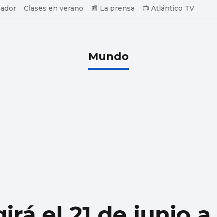
ador
Clases en verano
📰 La prensa
📺 Atlántico TV
Mundo
rá el 21 de junio a