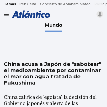
common.go-to-content
Temas
Tren Celta
Concierto de Abraham Mateo
Pacto 
header.menu.open
Mundo
China acusa a Japón de "sabotear"
el medioambiente por contaminar
el mar con agua tratada de
Fukushima
China califica de "egoísta" la decisión del
Gobierno japonés y alerta de las