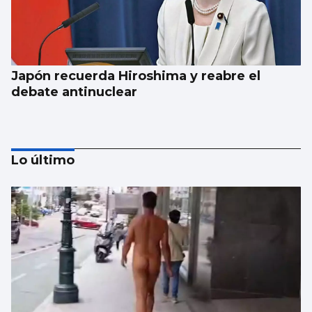
Japón recuerda Hiroshima y reabre el
debate antinuclear
Lo último
Trump amenaza con un golpe “muy duro”
si Ormuz no abre