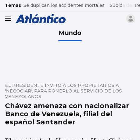
common.go-to-content
Temas
Se duplican los accidentes mortales
Subida de pr
header.menu.open
Mundo
EL PRESIDENTE INVITÓ A LOS PROPIETARIOS A
'NEGOCIAR', PARA PONERLO AL SERVICIO DE LOS
VENEZOLANOS
Chávez amenaza con nacionalizar
Banco de Venezuela, filial del
español Santander