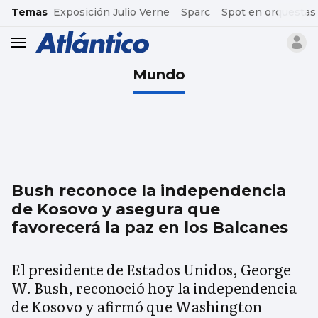
common.go-to-content
Temas
Exposición Julio Verne
Sparc
Spot en orquestas
header.menu.open
Mundo
Bush reconoce la independencia
de Kosovo y asegura que
favorecerá la paz en los Balcanes
El presidente de Estados Unidos, George
W. Bush, reconoció hoy la independencia
de Kosovo y afirmó que Washington