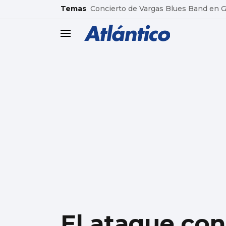
common.go-to-content
Temas
Concierto de Vargas Blues Band en
header.menu.open
El ataque con