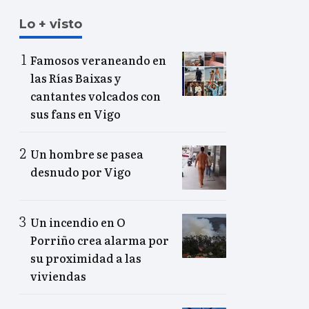
Lo + visto
Famosos veraneando en
las Rías Baixas y
cantantes volcados con
sus fans en Vigo
Un hombre se pasea
desnudo por Vigo
Un incendio en O
Porriño crea alarma por
su proximidad a las
viviendas