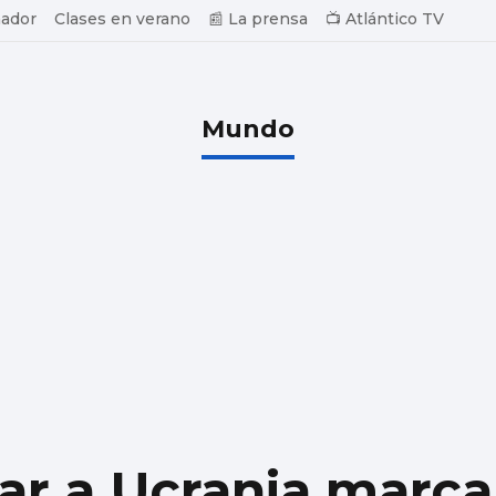
ador
Clases en verano
📰 La prensa
📺 Atlántico TV
Mundo
tar a Ucrania marca