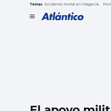
common.go-to-content
Temas
Accidente mortal en Vilagarcía
Pein
header.menu.open
El apoyo mili