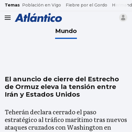
common.go-to-content
Temas
Población en Vigo
Fiebre por el Gordo
Hermand
header.menu.open
Mundo
El anuncio de cierre del Estrecho
de Ormuz eleva la tensión entre
Irán y Estados Unidos
Teherán declara cerrado el paso
estratégico al tráfico marítimo tras nuevos
ataques cruzados con Washington en