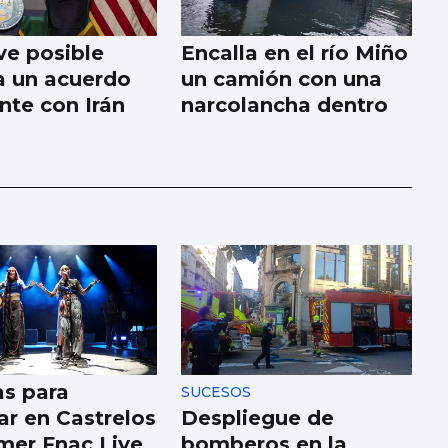
e posible
Encalla en el río Miño
 a un acuerdo
un camión con una
nte con Irán
narcolancha dentro
as para
SUCESOS
ar en Castrelos
Despliegue de
imer Fnac Live
bomberos en la