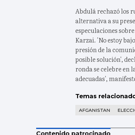
Abdulá rechazó los r
alternativa a su prese
especulaciones sobre 
Karzai. 'No estoy baj
presión de la comuni
posible solución', de
ronda se celebre en l
adecuadas', manifest
Temas relacionad
AFGANISTAN
ELECC
Contenido patrocinado