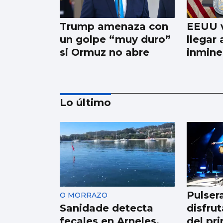
Trump amenaza con
EEUU v
un golpe “muy duro”
llegar
si Ormuz no abre
inmine
Lo último
Trump tacha de
hipócrita a Irán por
negar negociaciones
Pulser
O MORRAZO
Sanidade detecta
disfrut
fecales en Arneles,
del pr