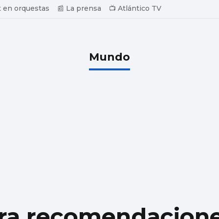
 en orquestas
📰 La prensa
📺 Atlántico TV
Mundo
ra recomendacione