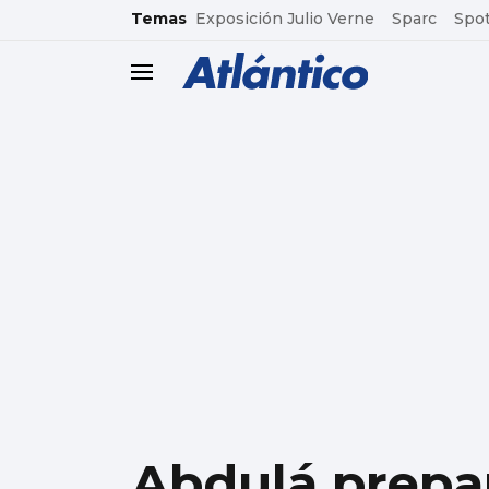
common.go-to-content
Temas
Exposición Julio Verne
Sparc
Spot
header.menu.open
Abdulá prepa