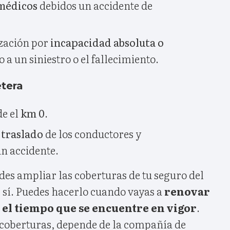
 médicos
debidos un accidente de
zación por
incapacidad absoluta o
 a un siniestro o el fallecimiento.
etera
e el
km 0
.
 traslado
de los conductores y
n accidente.
edes ampliar las coberturas de tu seguro del
s sí. Puedes hacerlo cuando vayas a
renovar
e el tiempo que se encuentre en vigor
.
coberturas, depende de la compañía de