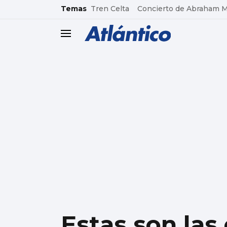
common.go-to-content
Temas
Tren Celta
Concierto de Abraham 
header.menu.open
Estas son las