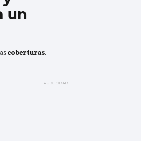
n un
las
coberturas
.