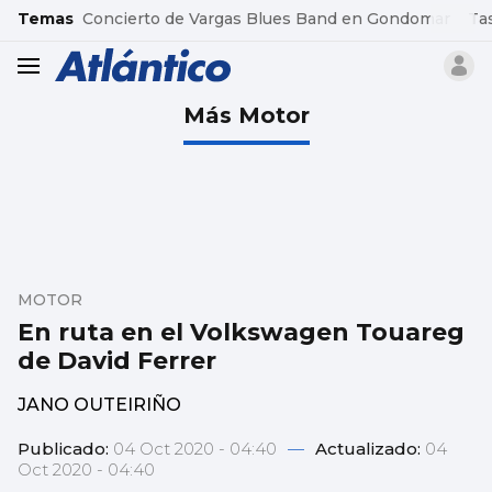
common.go-to-content
Temas
Concierto de Vargas Blues Band en Gondomar
Ta
header.menu.open
Más Motor
MOTOR
En ruta en el Volkswagen Touareg
de David Ferrer
JANO OUTEIRIÑO
Publicado:
04 Oct 2020 - 04:40
—
Actualizado:
04
Oct 2020 - 04:40