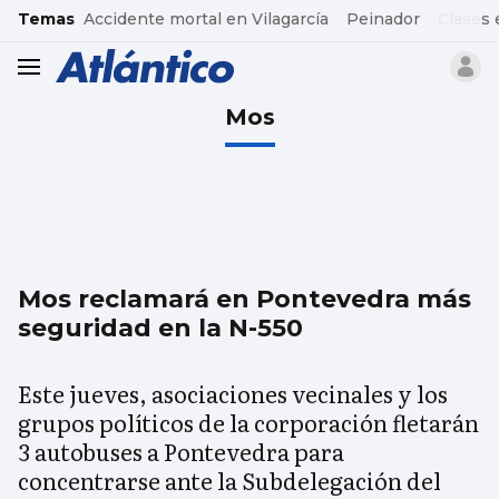
common.go-to-content
Temas
Accidente mortal en Vilagarcía
Peinador
Clases 
header.menu.open
Mos
Mos reclamará en Pontevedra más
seguridad en la N-550
Este jueves, asociaciones vecinales y los
grupos políticos de la corporación fletarán
3 autobuses a Pontevedra para
concentrarse ante la Subdelegación del