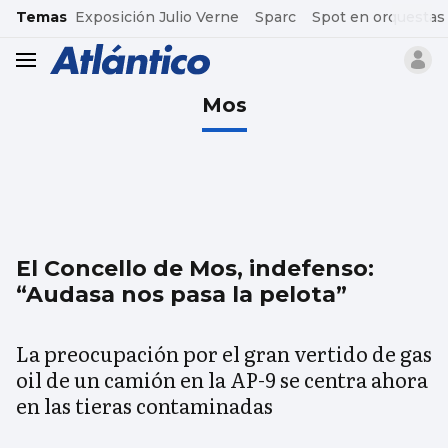
common.go-to-content
Temas
Exposición Julio Verne
Sparc
Spot en orquestas
header.menu.open
Mos
El Concello de Mos, indefenso:
“Audasa nos pasa la pelota”
La preocupación por el gran vertido de gas
oil de un camión en la AP-9 se centra ahora
en las tieras contaminadas