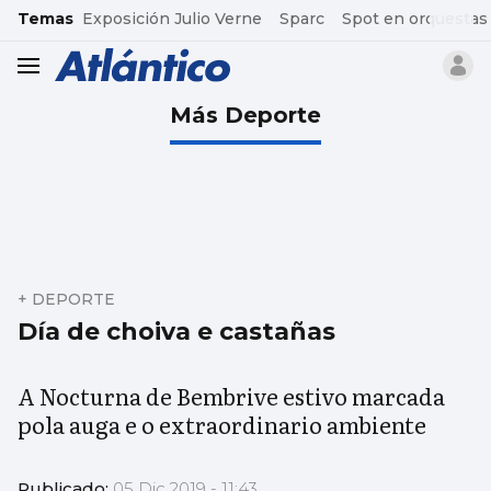
common.go-to-content
Temas
Exposición Julio Verne
Sparc
Spot en orquestas
header.menu.open
Más Deporte
+ DEPORTE
Día de choiva e castañas
A Nocturna de Bembrive estivo marcada
pola auga e o extraordinario ambiente
Publicado:
05 Dic 2019 - 11:43