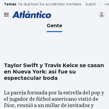
common.go-to-content
Temas
Se duplican los accidentes mortales
Subida de pr
header.menu.open
Gente
Taylor Swift y Travis Kelce se casan
en Nueva York: así fue su
espectacular boda
La pareja formada por la estrella del pop y
el jugador de fútbol americano vistió de
Dior, reunió a un millar de invitados y