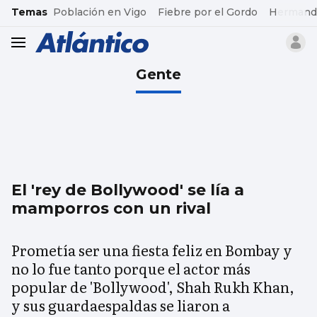
common.go-to-content
Temas
Población en Vigo
Fiebre por el Gordo
Hermand
header.menu.open
Gente
El 'rey de Bollywood' se lía a
mamporros con un rival
Prometía ser una fiesta feliz en Bombay y
no lo fue tanto porque el actor más
popular de 'Bollywood', Shah Rukh Khan,
y sus guardaespaldas se liaron a